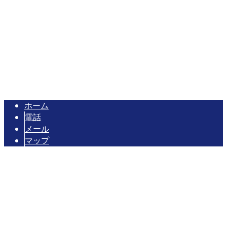
TEL 090-2004-7486 / FAX 082-573-0186
リフォーム・新築工事・内装工事は広島県広島市のM・Aク
Copyright © 店舗工事やリフォーム工事は広島県広島市のM・Aクラフト
におまかせ. All rights reserved.
ホーム
電話
メール
マップ